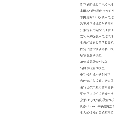
财会模拟实验室设备
别克威朗拆装用电控汽油
丰田8A拆装用电控汽油
心肺复苏模拟人
本田雅阁2.2L拆装用电
汽车发动机拆装与检测实
江淮拆装用电控汽油发动
吉利帝豪拆装用电控汽油
带齿轮减速装置的起动机
固定钳盘式制动器解剖模
联轴器解剖模型
单管减震器解剖模型
转向系统解剖模型
电动转向机构解剖模型
齿轮齿轮条式助力转向器
齿轮齿条式助力转向器解
变传动比齿轮齿条转向器
指形(finger)转向器解剖
托森(Torson)中央差速
带盘式锁紧的后轮驱动装