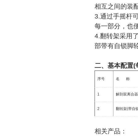
相互之间的装
过程控制实训装置
3.通过手摇
工程机械实训设备
每一部分，也
汽车变速器、离合器实训台
4.翻转架采
汽车底盘实训台
部带有自锁脚
汽车示教板
汽车程控电教板
二、基本配置(
发动机离合器拆装翻转台架
序号
名 称
汽车发动机实训台
1
解剖双离合
汽车驾校教学设备
汽车空调实训台
2
翻转架(带自
汽车电路仿真实训台
农业机械教学设备
相关产品：