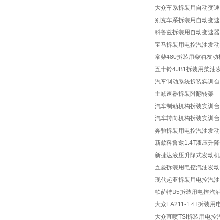
大众车系拆装用自动变速
电子工艺实训考核装置
别克车系拆装用自动变速
维修电工实训设备
科鲁兹拆装用自动变速器
宝马拆装用电控汽油发动
高级模电数电设备
常柴480拆装用柴油发
通用电工电子实验室设备
五十铃4JB1拆装用柴油
汽车制动系统拆装实训台
工业自动化实训设备
主减速器拆装附翻转架
智能楼宇实训设备
汽车制动机构拆装实训台
制冷制热实训设备
汽车转向机构拆装实训台
奔驰拆装用电控汽油发动
家电实训设备
新款科鲁兹1.4T液压升
煤矿安全技术培训设备
新捷达液压升降式发动机
五菱拆装用电控汽油发动
机床电气技能培训装置
现代起亚拆装用电控汽油
数控机床实训设备
帕萨特B5拆装用电控汽
大众EA211-1.4T拆
普通机床实训设备
大众直喷TSI拆装用电