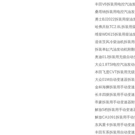
汽车全车电器实训台
丰田V6拆装用电控汽油
桑塔纳拆装用电控汽油发
汽车整车及实物解剖
勇士BJ2022拆装用柴
汽车透明教学模型
哈弗共轨TC2.8L拆装
新能源汽车教学设备
维柴WD615拆装用柴油
道依茨风冷柴油机拆装用
PLC可编程控制器实验装置
拆装单缸汽油发动机附翻
船舶工程技术实训设备
奥迪01J拆装用无级自
大众1.8TSI电控汽油
微机、单片机实验设备
本田飞度CVT拆装用无
电工电子技能实训设备
大众01M自动变速器拆
金杯海狮拆装用手动变速
电工模电数电电气控制
长丰四驱拆装用手动变速
电机类实验室设备
帝豪拆装用手动变速器附
电力电子技术实训装置
解放5档拆装用手动变速
解放CA1091拆装用手
电学技术实训与考核设备
东风重卡拆装用手动变速
电力电气及自动化实训设备
丰田车系拆装用自动变速