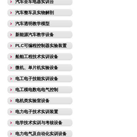
汽车全车电器实训台
汽车整车及实物解剖
汽车透明教学模型
新能源汽车教学设备
PLC可编程控制器实验装置
船舶工程技术实训设备
微机、单片机实验设备
电工电子技能实训设备
电工模电数电电气控制
电机类实验室设备
电力电子技术实训装置
电学技术实训与考核设备
电力电气及自动化实训设备