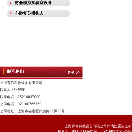
财会模拟实验室设备
心肺复苏模拟人
上海育仰科教设备有限公司
联系人：张经理
联系电话：15216837090
公司电话：021-60766769
公司地址：上海市嘉定区鹤旋路26弄22号
上海育仰科教设备有限公司作为注重自主研
联系人：张经理 联系电话：15216837090 公司