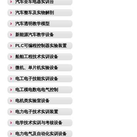
汽车全车电器实训台
汽车整车及实物解剖
汽车透明教学模型
新能源汽车教学设备
PLC可编程控制器实验装置
船舶工程技术实训设备
微机、单片机实验设备
电工电子技能实训设备
电工模电数电电气控制
电机类实验室设备
电力电子技术实训装置
电学技术实训与考核设备
电力电气及自动化实训设备