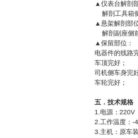
▲仪表台解剖
电子工艺实训考核装置
解剖工具箱侧
维修电工实训设备
▲悬架解剖部
高级模电数电设备
解剖副座侧前
通用电工电子实验室设备
▲保留部位：
电器件的线路
工业自动化实训设备
车顶完好；
智能楼宇实训设备
司机侧车身完
制冷制热实训设备
车轮完好；
家电实训设备
煤矿安全技术培训设备
五．技术
规格
机床电气技能培训装置
1.电源：220V
数控机床实训设备
2.工作温度：-4
普通机床实训设备
3.主机：原车