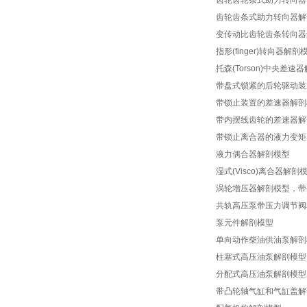
齿轮齿轮条式助力转向器
齿轮齿条式助力转向器解
变传动比齿轮齿条转向器
指形(finger)转向器解剖
托森(Torson)中央差速
带盘式锁紧的后轮驱动装
带锁止装置的差速器解剖
带内摆线齿轮的差速器解
带锁止离合器的液力变矩
液力偶合器解剖模型
湿式(Visco)离合器解剖
涡轮增压器解剖模型，带
共轨高压泵带压力调节阀
泵元件解剖模型
单向动作柴油供油泵解剖
柱塞式高压油泵解剖模型
分配式高压油泵解剖模型
带凸轮轴气缸和气缸盖解