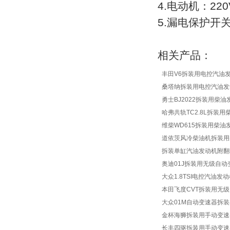
4.电动机：220V
财会模拟实验室设备
5.漏电保护开关：
心肺复苏模拟人
相关产品：
丰田V6拆装用电控汽油
桑塔纳拆装用电控汽油发
勇士BJ2022拆装用柴
哈弗共轨TC2.8L拆装
维柴WD615拆装用柴油
道依茨风冷柴油机拆装用
拆装单缸汽油发动机附翻
奥迪01J拆装用无级自
大众1.8TSI电控汽油
本田飞度CVT拆装用无
大众01M自动变速器拆
金杯海狮拆装用手动变速
长丰四驱拆装用手动变速