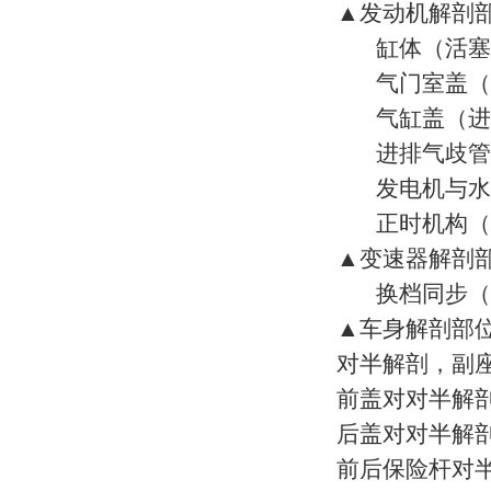
汽车全车电器实训台
▲发动机解剖
缸体（活塞与
汽车整车及实物解剖
气门室盖（凸
汽车透明教学模型
气缸盖（进排
新能源汽车教学设备
进排气歧管
PLC可编程控制器实验装置
发电机与水
船舶工程技术实训设备
正时机构（正
微机、单片机实验设备
▲变速器解剖
电工电子技能实训设备
换档同步（
电工模电数电电气控制
▲车身解剖部
对半解剖，副
电机类实验室设备
前盖对对半解
电力电子技术实训装置
后盖对对半解
电学技术实训与考核设备
前后保险杆对
电力电气及自动化实训设备