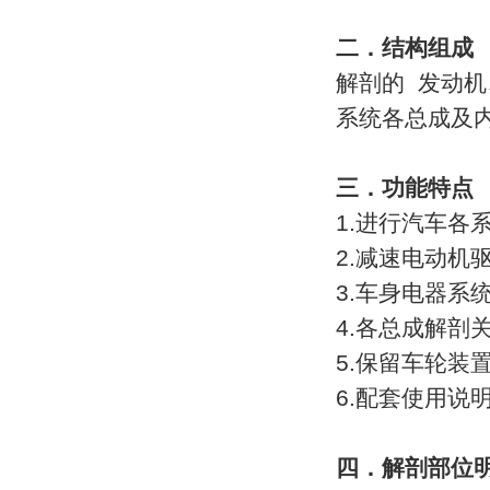
过程控制实训装置
二．结构组成
工程机械实训设备
解剖的 发动
汽车变速器、离合器实训台
系统各总成及
汽车底盘实训台
汽车示教板
三．功能特点
1.进行汽车各
汽车程控电教板
2.减速电动
发动机离合器拆装翻转台架
3.车身电器
汽车发动机实训台
4.各总成解
汽车驾校教学设备
5.保留车轮装
汽车空调实训台
6.配套使用说
汽车电路仿真实训台
农业机械教学设备
四．解剖部位