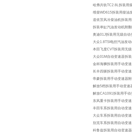
哈弗共轨TC2.8L拆装
电子工艺实训考核装置
维柴WD615拆装用柴油
维修电工实训设备
道依茨风冷柴油机拆装用
拆装单缸汽油发动机附翻
高级模电数电设备
奥迪01J拆装用无级自
通用电工电子实验室设备
大众1.8TSI电控汽油
本田飞度CVT拆装用无
工业自动化实训设备
大众01M自动变速器拆
智能楼宇实训设备
金杯海狮拆装用手动变速
制冷制热实训设备
长丰四驱拆装用手动变速
帝豪拆装用手动变速器附
家电实训设备
解放5档拆装用手动变速
煤矿安全技术培训设备
解放CA1091拆装用手
东风重卡拆装用手动变速
机床电气技能培训装置
丰田车系拆装用自动变速
数控机床实训设备
大众车系拆装用自动变速
别克车系拆装用自动变速
普通机床实训设备
科鲁兹拆装用自动变速器