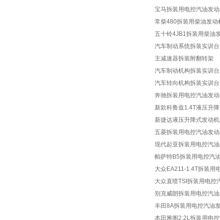
财会模拟实验室设备
宝马拆装用电控汽油发动
心肺复苏模拟人
常柴480拆装用柴油发
五十铃4JB1拆装用柴油
汽车制动系统拆装实训台
主减速器拆装附翻转架
汽车制动机构拆装实训台
汽车转向机构拆装实训台
奔驰拆装用电控汽油发动
新款科鲁兹1.4T液压升
新捷达液压升降式发动机
五菱拆装用电控汽油发动
现代起亚拆装用电控汽油
帕萨特B5拆装用电控汽
大众EA211-1.4T拆
大众直喷TSI拆装用电
别克威朗拆装用电控汽油
丰田8A拆装用电控汽油
本田雅阁2.2L拆装用电