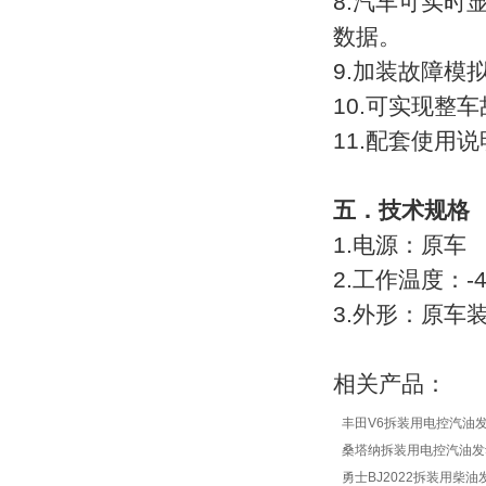
8.汽车可实
汽车全车电器实训台
数据。
汽车整车及实物解剖
9.加装故障模
汽车透明教学模型
10.可实现整
新能源汽车教学设备
11.配套使用
PLC可编程控制器实验装置
船舶工程技术实训设备
五．技术
规格
微机、单片机实验设备
1.电源：原车
2.工作温度：-4
电工电子技能实训设备
3.外形：原车
电工模电数电电气控制
电机类实验室设备
相关产品：
电力电子技术实训装置
丰田V6拆装用电控汽油
电学技术实训与考核设备
桑塔纳拆装用电控汽油发
电力电气及自动化实训设备
勇士BJ2022拆装用柴