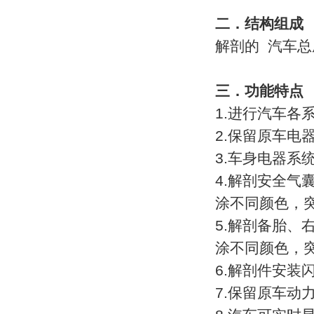
过程控制实训装置
二．结构组成
工程机械实训设备
解剖的 汽车
汽车变速器、离合器实训台
三．功能特点
汽车底盘实训台
1.进行汽车各
汽车示教板
2.保留原车电
汽车程控电教板
3.车身电器
发动机离合器拆装翻转台架
4.解剖安全气
汽车发动机实训台
涂不同颜色，
汽车驾校教学设备
5.解剖备胎、
汽车空调实训台
涂不同颜色，
汽车电路仿真实训台
6.解剖件安装
7.保留原车动
农业机械教学设备