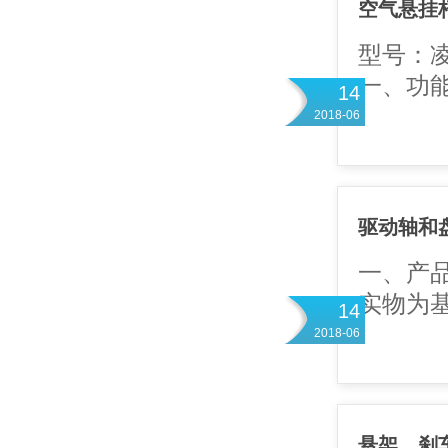
空气悬挂
过程控制实训装置
型号：凌
工程机械实训设备
一、功能
14
汽车变速器、离合器实训台
2018-06
汽车底盘实训台
汽车示教板
汽车程控电教板
驱动轴和
发动机离合器拆装翻转台架
一、产
汽车发动机实训台
实物为
14
汽车驾校教学设备
2018-06
汽车空调实训台
汽车电路仿真实训台
农业机械教学设备
悬架、刹