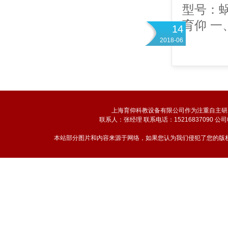
财会模拟实验室设备
型号：蜗
育仰 一
心肺复苏模拟人
14
2018-06
上海育仰科教设备有限公司作为注重自主研
联系人：张经理 联系电话：15216837090 公司
本站部分图片和内容来源于网络，如果您认为我们侵犯了您的版